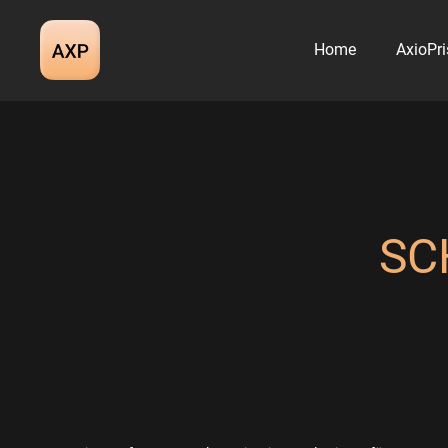
Zum
Inhalt
Home
AxioPri
springen
SC